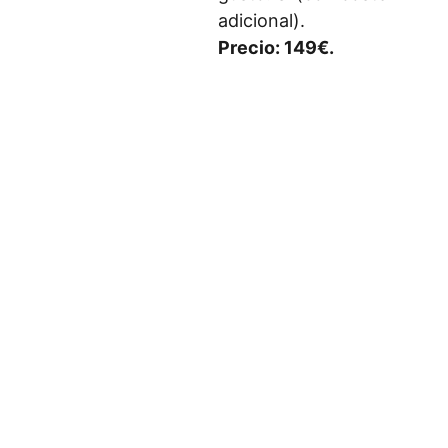
adicional).
Precio: 149€.
© Tango Argentino 
en M
á
la
ga 
(Andalucía, España) 
2026